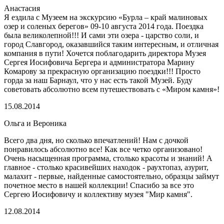
Анастасия
Я ездила с Музеем на экскурсию «Бурла – край малиновых
озер и соленых берегов» 09-10 августа 2014 года. Поездка
была великолепной!!! И сами эти озера - царство соли, и
город Славгород, оказавшийся таким интересным, и отличная
компания в пути! Хочется поблагодарить директора Музея
Сергея Иосифовича Бергера и администратора Марину
Комарову за прекрасную организацию поездки!!! Просто
горда за наш Барнаул, что у нас есть такой Музей. Буду
советовать абсолютно всем путешествовать с «Миром камня»!
15.08.2014
Ольга и Вероника
Всего два дня, но сколько впечатлений! Нам с дочкой
понравилось абсолютно все! Как все четко организовано!
Очень насыщенная программа, столько красоты и знаний! А
главное - столько красивейших находок - раухтопаз, азурит,
малахит - первые, найденные самостоятельно, образцы займут
почетное место в нашей коллекции! Спасибо за все это
Сергею Иосифовичу и коллективу музея "Мир камня".
12.08.2014