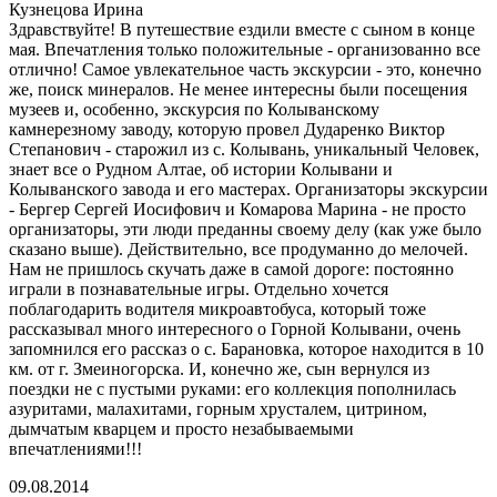
Кузнецова Ирина
Здравствуйте! В путешествие ездили вместе с сыном в конце
мая. Впечатления только положительные - организованно все
отлично! Самое увлекательное часть экскурсии - это, конечно
же, поиск минералов. Не менее интересны были посещения
музеев и, особенно, экскурсия по Колыванскому
камнерезному заводу, которую провел Дударенко Виктор
Степанович - старожил из с. Колывань, уникальный Человек,
знает все о Рудном Алтае, об истории Колывани и
Колыванского завода и его мастерах. Организаторы экскурсии
- Бергер Сергей Иосифович и Комарова Марина - не просто
организаторы, эти люди преданны своему делу (как уже было
сказано выше). Действительно, все продуманно до мелочей.
Нам не пришлось скучать даже в самой дороге: постоянно
играли в познавательные игры. Отдельно хочется
поблагодарить водителя микроавтобуса, который тоже
рассказывал много интересного о Горной Колывани, очень
запомнился его рассказ о с. Барановка, которое находится в 10
км. от г. Змеиногорска. И, конечно же, сын вернулся из
поездки не с пустыми руками: его коллекция пополнилась
азуритами, малахитами, горным хрусталем, цитрином,
дымчатым кварцем и просто незабываемыми
впечатлениями!!!
09.08.2014