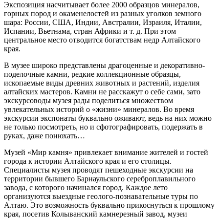
Экспозиция насчитывает более 2000 образцов минералов,
горных пород и окаменелостей из разных уголков земного
шара: России, США, Индии, Австралии, Израиля, Италии,
Испании, Вьетнама, стран Африки и т. д. При этом
центральное место отводится богатствам недр Алтайского
края.
В музее широко представлены драгоценные и декоративно-
поделочные камни, редкие коллекционные образцы,
ископаемые виды древних животных и растений, изделия
алтайских мастеров. Камни не расскажут о себе сами, зато
экскурсоводы музея рады поделиться множеством
увлекательных историй о «жизни» минералов. Во время
экскурсии экспонаты буквально оживают, ведь на них можно
не только посмотреть, но и сфотографировать, подержать в
руках, даже понюхать…
Музей «Мир камня» привлекает внимание жителей и гостей
города к истории Алтайского края и его столицы.
Специалисты музея проводят пешеходные экскурсии на
территории бывшего Барнаульского сереброплавильного
завода, с которого начинался город. Каждое лето
организуются выездные геолого-познавательные туры по
Алтаю. Это возможность буквально прикоснуться к прошлому
края, посетив Колыванский камнерезный завод, музеи