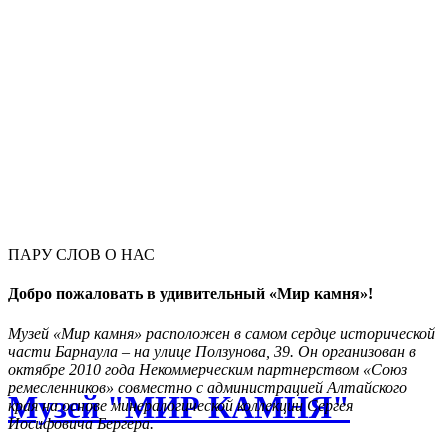
ПАРУ СЛОВ О НАС
Добро пожаловать в удивительный «Мир камня»!
Музей «Мир камня» расположен в самом сердце исторической
части Барнаула – на улице Ползунова, 39. Он организован в
октябре 2010 года Некоммерческим партнерством «Союз
ремесленников» совместно с администрацией Алтайского
Музей "МИР КАМНЯ"
края на основе минералогической коллекции Сергея
Иосифовича Бергера.