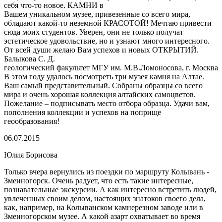
себя что-то новое. КАМНИ в
Вашем уникальном музее, привезенные со всего мира,
обладают какой-то неземной КРАСОТОЙ! Мечтаю привести
сюда моих студентов. Уверен, они не только получат
эстетическое удовольствие, но и узнают много интересного.
От всей души желаю Вам успехов и новых ОТКРЫТИЙ.
Балыкова С. Д.
геологический факультет МГУ им. М.В.Ломоносова, г. Москва
В этом году удалось посмотреть три музея камня на Алтае.
Ваш самый представительный. Собраны образцы со всего
мира и очень хорошая коллекция алтайских самоцветов.
Пожелание – подписывать место отбора образца. Удачи вам,
пополнения коллекции и успехов на поприще
геообразования!
06.07.2015
Юлия Борисова
Только вчера вернулись из поездки по маршруту Колывань -
Змеиногорск. Очень радует, что есть такие интересные,
познавательные экскурсии. А как интересно встретить людей,
увлеченных своим делом, настоящих знатоков своего дела,
как, например, на Колыванском камнерезном заводе или в
Змеиногорском музее. А какой азарт охватывает во время