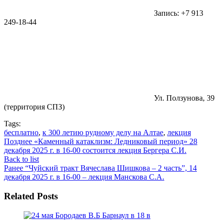
Запись: +7 913
249-18-44
Ул. Ползунова, 39
(территория СПЗ)
Tags:
бесплатно
,
к 300 летию рудному делу на Алтае
,
лекция
Позднее
«Каменный катаклизм: Ледниковый период» 28
декабря 2025 г. в 16-00 состоится лекция Бергера С.И.
Back to list
Ранее
“Чуйский тракт Вячеслава Шишкова – 2 часть”, 14
декабря 2025 г. в 16-00 – лекция Манскова С.А.
Related Posts